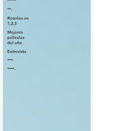
*****
**-
Reseñas en
1,2,3
Mejores
películas
del año
Entrevista
***-
****-