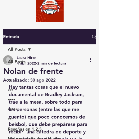
Entrada
All Posts
Laura Hiros
All Posts
4 abr 2022
2 min de lectura
Nolan de frente
*
Actualizado:
30 ago 2022
**
Hay tantas cosas que el nuevo 
***
documental de Bradley Jackson, 
****
trae a la mesa, sobre todo para 
las personas (entre las que me 
*****
cuento) que poco conocemos de 
**-
beisbol, que debe prepárese para 
Reseñas en 1,2,3
recibir  una cátedra de deporte y 
Mejores películas del año