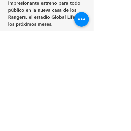
impresionante estreno para todo 
público en la nueva casa de los 
Rangers, el estadio Global Life en 
los próximos meses.
Facing Nolan
Documental
Director: Bradley Jackson.
Participantes: Nolan Ryan, 
President George W Bush, Ivan 
"Pudge" Rodriguez,  Randy 
Johnson, Rod Carew, Dave 
Winfield, Craig Biggio, George 
Brett, Roger Clemens, Pete Rose, 
entre otros. 
Sin clasificación
102 min.
*****