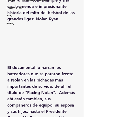
vida, única;  con la simple y a la 
vez tremenda e impresionante 
Entrevista
historia del mito del beisbol de las 
***-
grandes ligas: Nolan Ryan. 
****-
El documental lo narran los 
bateadores que se pararon frente 
a Nolan en las pichadas más 
importantes de su vida, de ahí el 
título de "Facing Nolan".  Además 
ahí están también, sus 
compañeros de equipo, su esposa 
y sus hijos, hasta el Presidente 