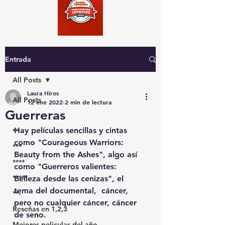
Entrada
All Posts
Laura Hiros
All Posts
12 ene 2022
2 min de lectura
Guerreras
*
Hay películas sencillas y cintas 
**
como "Courageous Warriors: 
***
Beauty from the Ashes", algo así 
****
como "Guerreros valientes: 
*****
Belleza desde las cenizas", el 
tema del documental,  cáncer, 
**-
pero no cualquier cáncer, cáncer 
Reseñas en 1,2,3
de seno.
Mejores películas del año