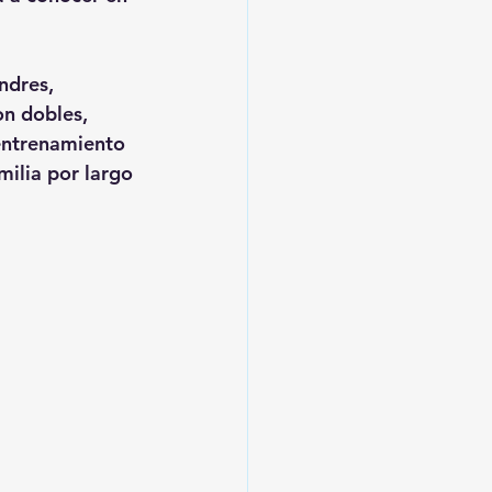
ndres, 
n dobles, 
entrenamiento 
ilia por largo 