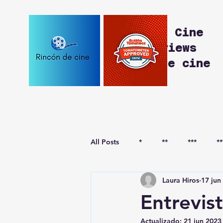
Rincón de Cine
Movie Reviews
Reseñas de cine
All Posts
*
**
***
**
Laura Hiros
17 jun
***-
****-
Entrevist
Actualizado:
21 jun 2023