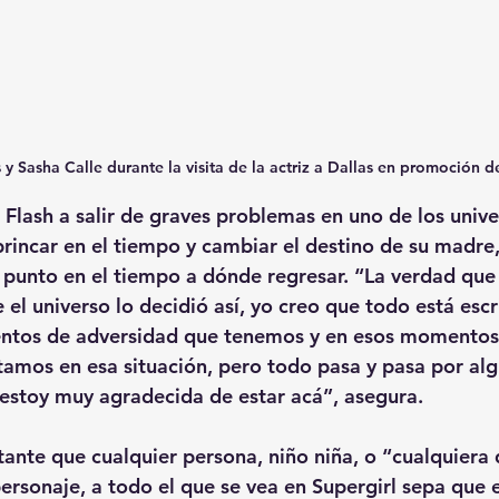
s y Sasha Calle durante la visita de la actriz a Dallas en promoción de
 Flash a salir de graves problemas en uno de los unive
brincar en el tiempo y cambiar el destino de su madre,
n punto en el tiempo a dónde regresar. “La verdad que 
el universo lo decidió así, yo creo que todo está escri
ntos de adversidad que tenemos y en esos momentos d
mos en esa situación, pero todo pasa y pasa por alg
estoy muy agradecida de estar acá”, asegura.
tante que cualquier persona, niño niña, o “cualquiera 
ersonaje, a todo el que se vea en Supergirl sepa que e