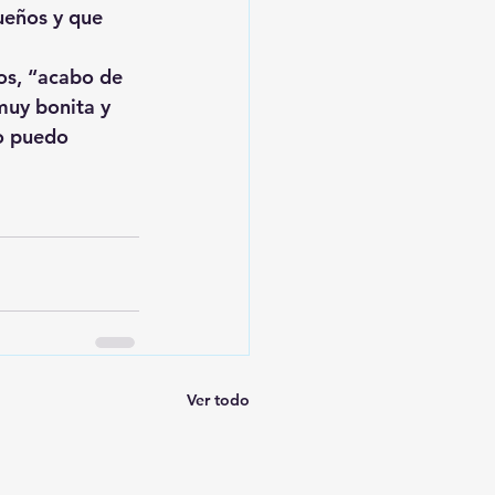
ueños y que 
os, “acabo de 
muy bonita y 
o puedo 
Ver todo