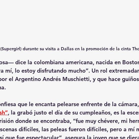
(Supergirl) durante su visita a Dallas en la promoción de la cinta Th
llosa— dice la colombiana americana, nacida en Bosto
ara mí, lo estoy disfrutando mucho”. Un rol extremadam
a por el Argentino Andrés Muschietti, y que hace guiño
na.
onfiesa que le encanta pelearse enfrente de la cámara,
sh”
,
 la grabó justo el día de su cumpleaños, es la esce
prisión donde se encontraba, “fue muy chévere, mi he
cenas difíciles, las peleas fueron difíciles, pero a mí
sí que fue espectacular”, asegura la joven que se dier