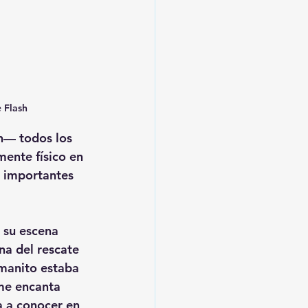
e Flash
n— todos los 
ente físico en 
s importantes 
 su escena 
na del rescate 
rmanito estaba 
 me encanta 
a a conocer en 