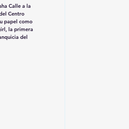
ha Calle a la 
del Centro 
 su papel como 
rl, la primera 
anquicia del 