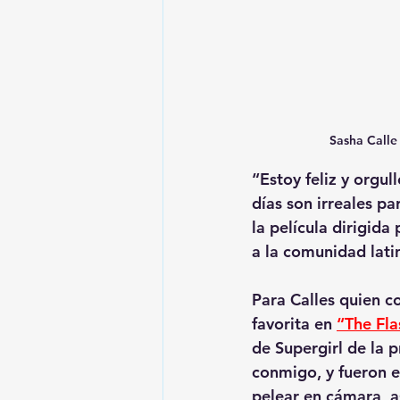
Sasha Calle 
“Estoy feliz y orgu
días son irreales p
la película dirigid
a la comunidad lati
Para Calles quien c
favorita en 
“The Fla
de Supergirl de la 
conmigo, y fueron es
pelear en cámara, a