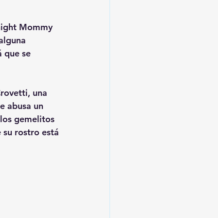
dnight Mommy 
alguna 
á que se 
ovetti, una 
ue abusa un 
los gemelitos 
su rostro está 