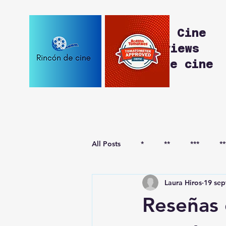
Rincón de Cine
Movie Reviews
Reseñas de cine
All Posts
*
**
***
**
Laura Hiros
19 sep
***-
****-
Reseñas 