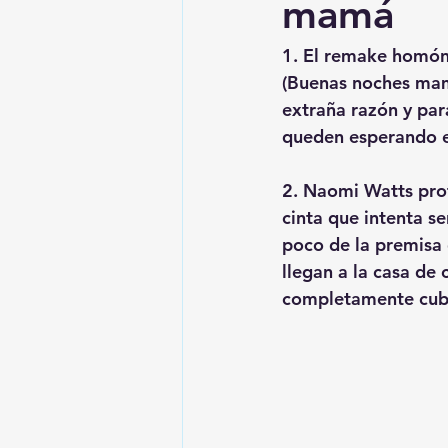
mamá
1. El remake homón
(Buenas noches mam
extraña razón y par
queden esperando el 
2. Naomi Watts prot
cinta que intenta s
poco de la premisa 
llegan a la casa de
completamente cubie