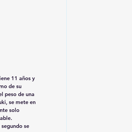
iene 11 años y 
imo de su 
el peso de una 
ki, se mete en 
te solo 
rable.
a segundo se 