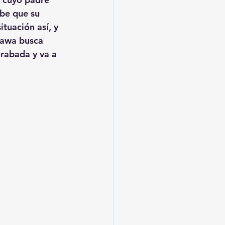
abe que su 
tuación así, y 
kawa busca 
grabada y va a 