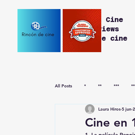
Rincón de Cine
Movie Reviews
Reseñas de cine
All Posts
*
**
***
**
Laura Hiros
5 jun
2
***-
****-
Cine en 
1. La película Renoi