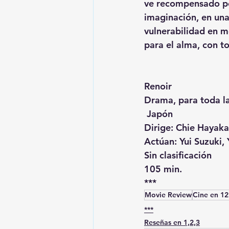
ve recompensado por
imaginación, en una
vulnerabilidad en m
para el alma, con to
Renoir
Drama, para toda la
 Japón
Dirige: Chie Hayak
Actúan: Yui Suzuki,
Sin clasificación
105 min.
***
Movie Review
Cine en 12
***
Reseñas en 1,2,3