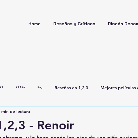
Home
Reseñas y Críticas
Rincón Reco
**
*****
**-
Reseñas en 1,2,3
Mejores películas 
 min de lectura
1,2,3 - Renoir
r observa, y lo hace desde los ojos de una niña curios