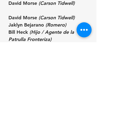
David Morse 
(Carson Tidwell)
David Morse 
(Carson Tidwell)
Jaklyn Bejarano 
(Romero)
Bill Heck 
(Hijo / Agente de la 
Patrulla Fronteriza)
Cine en 123
Laura Hiros
R
Review
cine independiente
***
Ver todo
Entradas recientes