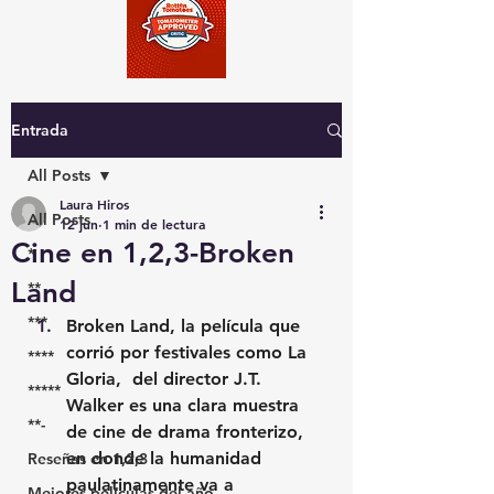
Entrada
All Posts
Laura Hiros
All Posts
12 jun
1 min de lectura
Cine en 1,2,3-Broken
*
Land
**
***
Broken Land, la película que 
corrió por festivales como La 
****
Gloria,  del director J.T. 
*****
Walker es una clara muestra 
**-
de cine de drama fronterizo, 
en donde la humanidad 
Reseñas en 1,2,3
paulatinamente va a 
Mejores películas del año