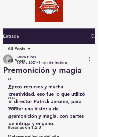
Entrada
All Posts
Laura Hiros
All Posts
15 dic 2021
1 min de lectura
Premonición y magia
*
**
Pocos recursos y mucha 
***
creatividad, eso fue lo que utilizó 
****
el director Patrick Jerome, para 
*****
contar una historia de 
premonición y magia, con partes 
**-
de intriga y engaño.
Reseñas en 1,2,3
Mejores películas del año