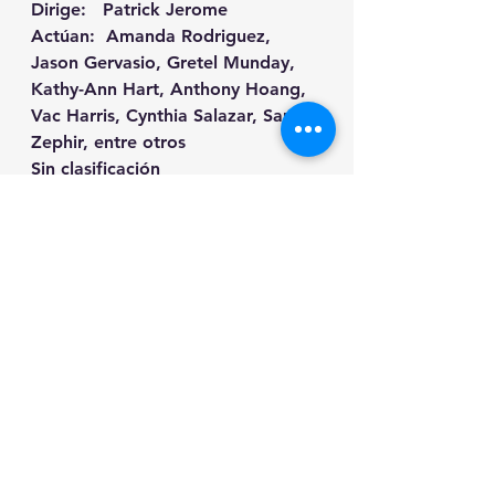
Dirige:   Patrick Jerome
Actúan:  Amanda Rodriguez, 
Jason Gervasio, Gretel Munday, 
Kathy-Ann Hart, Anthony Hoang, 
Vac Harris, Cynthia Salazar, Sam 
Zephir, entre otros 
Sin clasificación
85 min.
**
drama
sin clasificación
suspenso
misterio
**