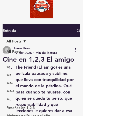
Entrada
All Posts
Laura Hiros
All Posts
17 abr 2025
1 min de lectura
Cine en 1,2,3 El amigo
*
The Friend (El amigo) es una 
**
película pausada y sublime, 
***
que lleva con tranquilidad por 
****
el mundo de la pérdida. Qué 
*****
pasa cuando te mueres, con 
quién se queda tu perro, qué 
**-
responsabilidad y qué 
Reseñas en 1,2,3
lecciones le quieres dar a esa 
Mejores películas del año