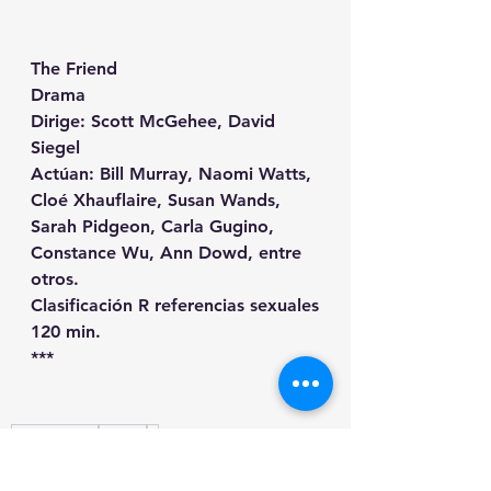
The Friend
Drama
Dirige: Scott McGehee, David 
Siegel
Actúan: Bill Murray, Naomi Watts, 
Cloé Xhauflaire, Susan Wands, 
Sarah Pidgeon, Carla Gugino, 
Constance Wu, Ann Dowd, entre 
otros.
Clasificación R referencias sexuales
120 min.
***
Cine en 123
drama
R
***
Reseñas en 1,2,3