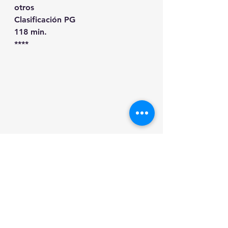
otros
Clasificación PG
118 min.
****
Una escena de la cinta “Penguin 
Highway”, la cual ya ganó el 
premio a la Excelencia en 
Animación en el Festival 
Internacional de Cine Fantasía. 
ELEVEN ARTS
PG
anime
japonés
****