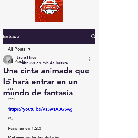
Entrada
All Posts
Laura Hiros
All Posts
11 abr 2019
1 min de lectura
Una cinta animada que
*
lo hará entrar en un
**
***
mundo de fantasía
****
*****
https://youtu.be/Vs3w1X3GSAg
**-
Reseñas en 1,2,3
Mejores películas del año