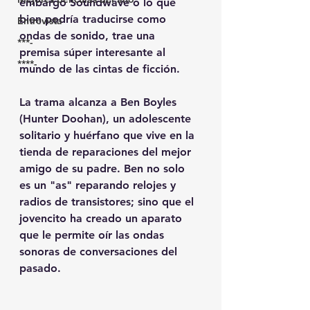
embargo Soundwave o lo que 
bien podría traducirse como 
Entrevista
ondas de sonido, trae una 
***-
premisa súper interesante al 
****-
mundo de las cintas de ficción.
La trama alcanza a Ben Boyles 
(Hunter Doohan), un adolescente 
solitario y huérfano que vive en la 
tienda de reparaciones del mejor 
amigo de su padre. Ben no solo 
es un "as" reparando relojes y 
radios de transistores; sino que el 
jovencito ha creado un aparato 
que le permite oír las ondas 
sonoras de conversaciones del 
pasado.