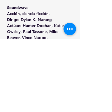
Soundwave
Acción, ciencia ficción.
Dirige: Dylan K. Narang
Actúan: Hunter Doohan, Katie 
Owsley, Paul Tassone, Mike 
Beaver, Vince Nappo,
Andrew Bongiorno, Dwight Hicks, 
Markus Taylor, John Hawkinson
Sin clasificación.
98 min
***
Disponible en plataformas 
digitales:
1091 Media: 
https://geni.us/Soundwave
APPLE TV: 
https://apple.co/2VsLC6a 