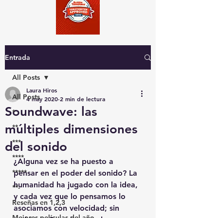
Entrada
All Posts
Laura Hiros
All Posts
4 may 2020
2 min de lectura
Soundwave: las
*
múltiples dimensiones
**
***
del sonido
****
¿Alguna vez se ha puesto a 
*****
pensar en el poder del sonido? La 
humanidad ha jugado con la idea, 
**-
y cada vez que lo pensamos lo 
Reseñas en 1,2,3
asociamos con velocidad; sin 
Mejores películas del año