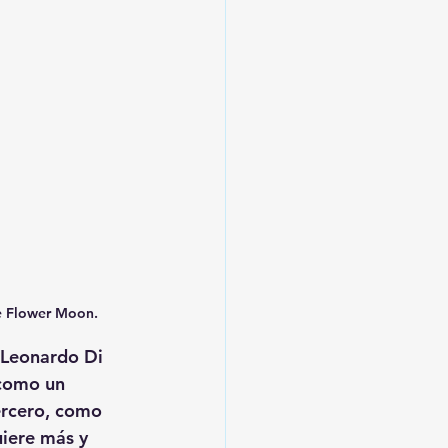
he Flower Moon.
 Leonardo Di 
 como un 
ercero, como 
iere más y 