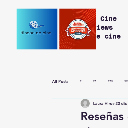
Rincón de Cine
Movie Reviews
Reseñas de cine
All Posts
*
**
***
**
Laura Hiros
23 dic
***-
****-
Reseñas 