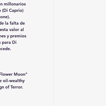
n millonarios 
 (Di Caprio) 
one).  
e la falta de 
sta valor al 
nes y premios 
 para Di 
ucede. 
e Flower Moon" 
 oil-wealthy 
n of Terror.