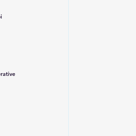
i
rative 