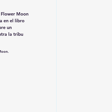
he Flower Moon 
 en el libro 
bre un 
ra la tribu 
 Moon.