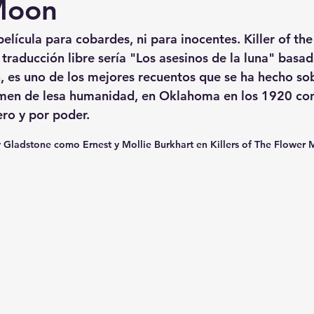
Moon
película para cobardes, ni para inocentes. Killer of t
traducción libre sería "Los asesinos de la luna" basada
 es uno de los mejores recuentos que se ha hecho so
men de lesa humanidad, en Oklahoma en los 1920 cont
ro y por poder.
y Gladstone como Ernest y Mollie Burkhart en Killers of The Flower