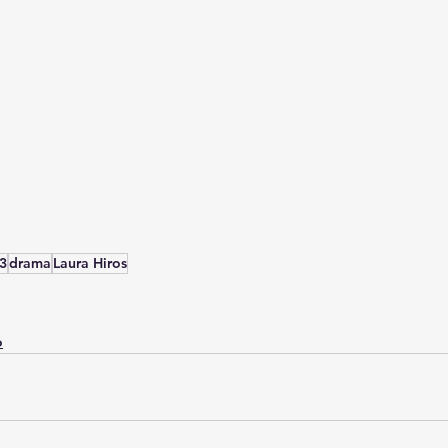
3
drama
Laura Hiros
o