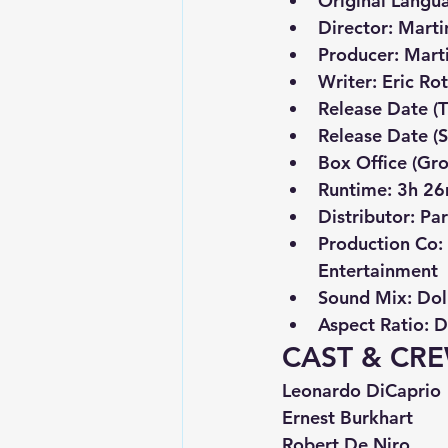
Original Langu
Director:
Marti
Producer:
Mart
Writer:
Eric Ro
Release Date (T
Release Date (S
Box Office (Gro
Runtime:
 3h 2
Distributor:
 Pa
Production Co:
Entertainment
Sound Mix:
 Dol
Aspect Ratio:
 D
CAST & CR
Leonardo DiCaprio
Ernest Burkhart
Robert De Niro