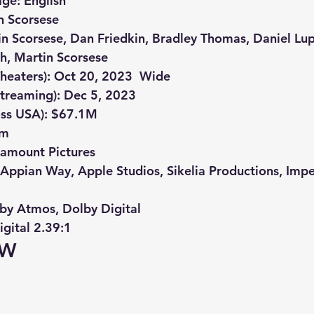
age:
 English
n Scorsese
in Scorsese
, 
Dan Friedkin
, 
Bradley Thomas
, 
Daniel Lup
th
, 
Martin Scorsese
heaters):
 Oct 20, 2023  Wide
treaming):
 Dec 5, 2023
ss USA):
 $67.1M
6m
ramount Pictures
 Appian Way, Apple Studios, Sikelia Productions, Impe
by Atmos, Dolby Digital
igital 2.39:1
EW