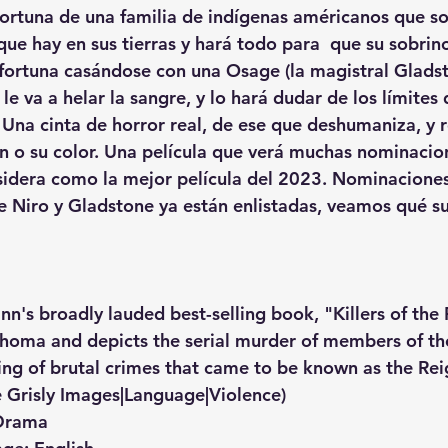
 fortuna de una familia de indígenas américanos que so
que hay en sus tierras y hará todo para  que su sobrino
 fortuna casándose con una Osage (la magistral Gladst
le va a helar la sangre, y lo hará dudar de los límites d
Una cinta de horror real, de ese que deshumaniza, y re
en o su color. Una película que verá muchas nominacio
nsidera como la mejor película del 2023. Nominaciones
e Niro y Gladstone ya están enlistadas, veamos qué s
n's broadly lauded best-selling book, "Killers of th
ahoma and depicts the serial murder of members of the
ing of brutal crimes that came to be known as the Reig
 Grisly Images|Language|Violence)
 Drama