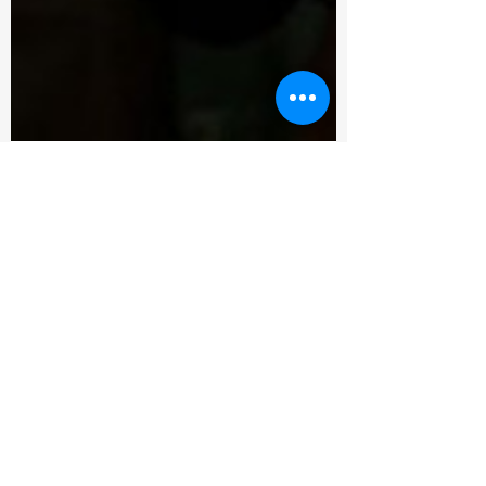
Laura Hiros
28 may
Cine en 1, 2, 3- Pressure
La reseña de la nueva película de
Brendan Fraser, Pressure (Presión).